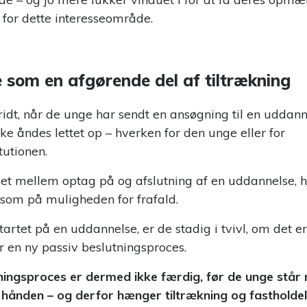
for dette interesseområde.
e som en afgørende del af tiltrækning
kridt, når de unge har sendt en ansøgning til en uddan
ke åndes lettet op – hverken for den unge eller for
tutionen.
t mellem optag på og afslutning af en uddannelse, hv
om på muligheden for frafald.
artet på en uddannelse, er de stadig i tvivl, om det er 
r en ny passiv beslutningsproces.
ningsproces er dermed ikke færdig, før de unge står
hånden – og derfor hænger tiltrækning og fastholdels