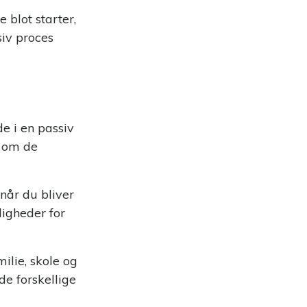
 blot starter,
siv proces
e i en passiv
r om de
når du bliver
ligheder for
ilie, skole og
de forskellige