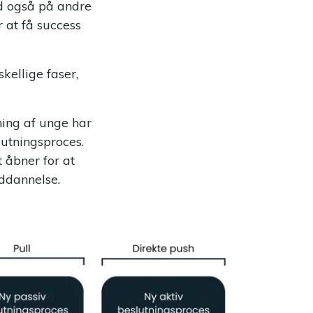
ad også på andre
r at få success
kellige faser,
ing af unge har
lutningsproces.
t åbner for at
uddannelse.