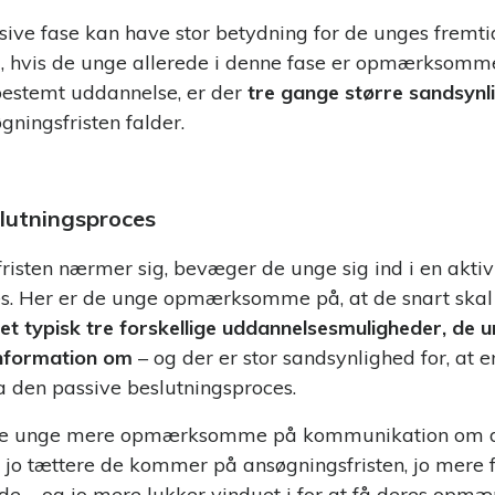
sive fase kan have stor betydning for de unges fremti
, hvis de unge allerede i denne fase er opmærksomme
 bestemt uddannelse, er der
tre gange større sandsynli
øgningsfristen falder.
lutningsproces
isten nærmer sig, bevæger de unge sig ind i en aktiv
s. Her er de unge opmærksomme på, at de snart skal 
det typisk tre forskellige uddannelsesmuligheder, de 
nformation om
– og der er stor sandsynlighed for, at en
 den passive beslutningsproces.
 de unge mere opmærksomme på kommunikation om de
jo tættere de kommer på ansøgningsfristen, jo mere 
e – og jo mere lukker vinduet i for at få deres opm