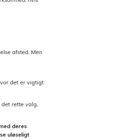
nelse afsted. Men
or det er vigtigt
det rette valg,
 med deres
e uløseligt