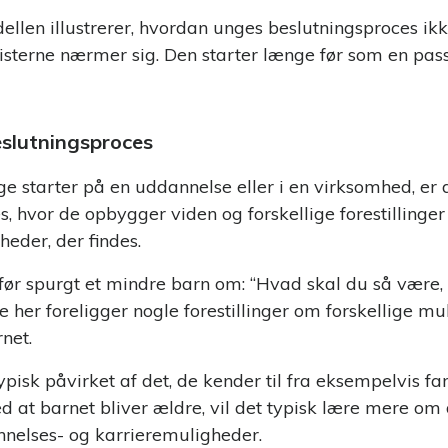
llen illustrerer, hvordan unges beslutningsproces ikke
isterne nærmer sig. Den starter længe før som en pas
eslutningsproces
e starter på en uddannelse eller i en virksomhed, er d
s, hvor de opbygger viden og forskellige forestillinge
heder, der findes.
før spurgt et mindre barn om: “Hvad skal du så være, 
de her foreligger nogle forestillinger om forskellige mu
net.
pisk påvirket af det, de kender til fra eksempelvis fam
d at barnet bliver ældre, vil det typisk lære mere om 
nelses- og karrieremuligheder.