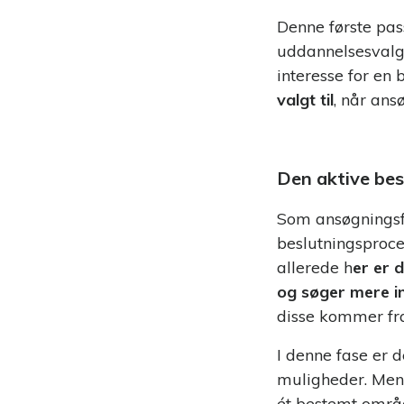
Denne første pas
uddannelsesvalg
interesse for en
valgt til
, når ans
Den aktive bes
Som ansøgningsfr
beslutningsproce
allerede h
er er 
og søger mere i
disse kommer fra
I denne fase er
muligheder. Men 
ét bestemt områd