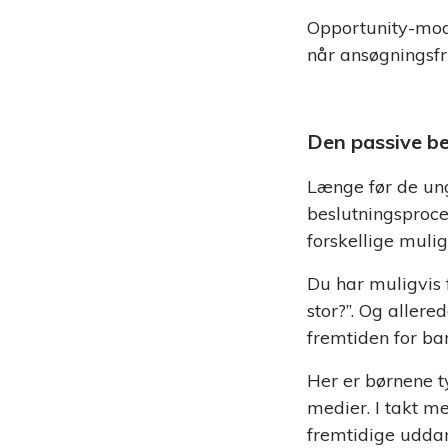
Opportunity-mode
når ansøgningsfr
Den passive b
Længe før de ung
beslutningsproce
forskellige mulig
Du har muligvis 
stor?”. Og allere
fremtiden for bar
Her er børnene ty
medier. I takt me
fremtidige uddan