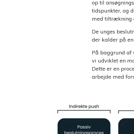
op til ansøgning
tidspunkter, og d
med tiltrækning 
De unges beslutn
der kalder på en 
På baggrund af u
vi udviklet en m
Dette er en proce
arbejde med fors