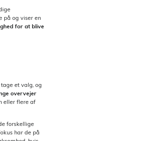
dige
 på og viser en
ghed for at blive
tage et valg, og
unge overvejer
 eller flere af
 forskellige
fokus har de på
ærksomhed, hvis