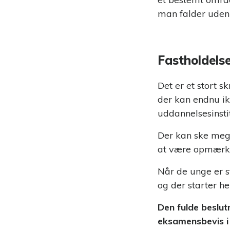
man falder uden 
Fastholdels
Det er et stort s
der kan endnu ik
uddannelsesinsti
Der kan ske mege
at være opmærks
Når de unge er st
og der starter he
Den fulde beslut
eksamensbevis i 