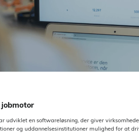
g med målgruppen
Skab en stærk pre- og onboarding
ementsystem
Praktikmål.dk
nthåndtering med
Skab overblik over elevens/lærling
praktikmål
d jobmotor
udviklet en softwareløsning, der giver virksomhede
ioner og uddannelsesinstitutioner mulighed for at dr