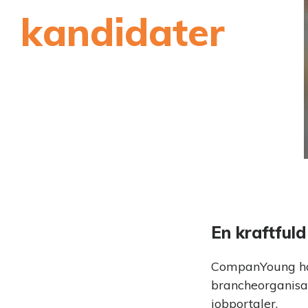
Indgå i dialo
kandidater
Eventmanag
Kombiner eve
tiltrækning
En kraftful
CompanYoung har 
brancheorganisat
jobportaler.