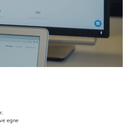
ens
r,
ive egne