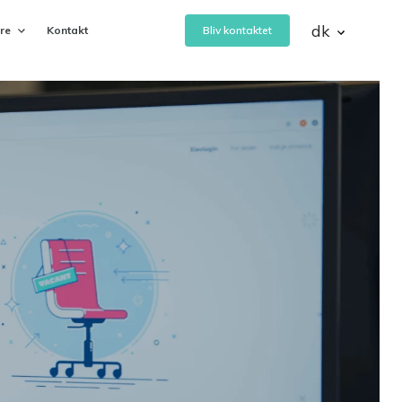
dk
ere
Kontakt
Bliv kontaktet
eVejledning
 af
Bemanding- og vejledningsservice
Rapid Learning Planner
Planlæg, nedbryd og tilrettelæg
digitale eller blended læringsforløb
CAND
Ansættelse af talentfulde
’
studentermedhjælpere