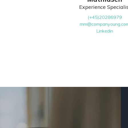
Experience Specialis
(+45)20286979
mm@companyoung.co
Linkedin