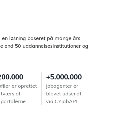
i en løsning baseret på mange års
re end 50 uddannelsesinstitutioner og
200.000
+5.000.000
filer er oprettet
jobagenter er
 tværs af
blevet udsendt
bportalerne
via CYJobAPI