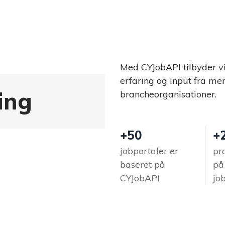
Med CYJobAPI tilbyder v
erfaring og input fra me
ing
brancheorganisationer.
+50
+
jobportaler er
pro
baseret på
på
CYJobAPI
jo