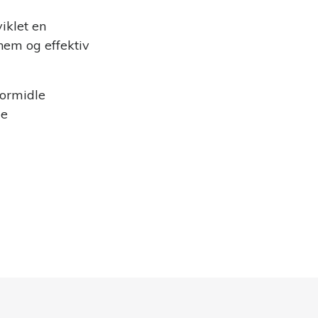
iklet en
nem og effektiv
formidle
le