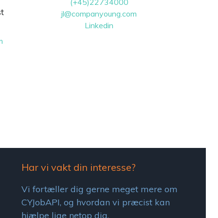
(+45)22734000
t
jl@companyoung.com
Linkedin
m
Har vi vakt din interesse?
Vi fortæller dig gerne meget mere om
CYJobAPI, og hvordan vi præcist kan
hjælpe lige netop dig.