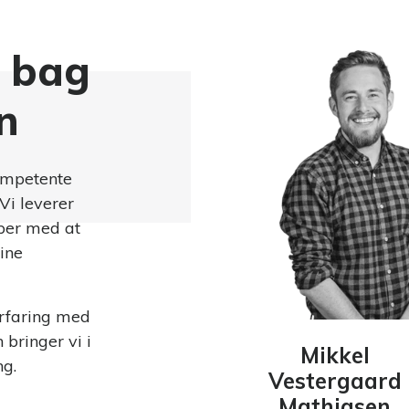
 bag
n
ompetente
Vi leverer
lper med at
ine
rfaring med
 bringer vi i
Mikkel
ng.
Vestergaard
Mathiasen